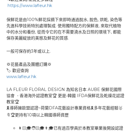
https://www.lafleur.hk
100%
,
,
,
保鮮花是由
鮮花採摘下來即時通過脫水
脫色
烘乾
染色等
.
,
先進科學技術特別處理製成
使用獨特配方的保鮮液
來取代植物
,
,
中的水分和養份
從而令它的在不需要澆水及日照的環境下
都能
.
保存美麗綻放的美態及鮮花的質感
3
.
一般可保存約
年或以上
💢
💢
花藝產品及團體訂購
🏷
歡迎查詢
www.lafleur.hk
LA FLEUR FLORAL DESIGN
AUBE
為知名
日本
保鮮花國際
-
IFDA
🏆
協會
香港海外認證教室
更是-
韓國
保鮮花及乾燥花認證
🏆
教室
~
DFA
🎗
🎗
🥇
導師擁歐盟認證
荷蘭
花藝設計專業資格
多年花藝經驗
10
🔖🏆
更持有
項以上韓國導師資歷
👩🏻
🎓🧑🏻
🎓👨
🎓
已有過百學員於本教室畢業後開設認證