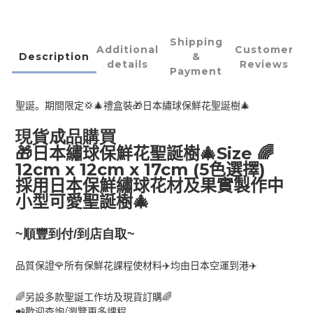
Shipping
Additional
Customer
Description
&
details
Reviews
Payment
💢🎄
🎁
🎄
聖誕。期間限定
禮盒裝
日本繡球保鮮花聖誕樹
現貨成品購買
Size
🎁
🎄
🌈
日本繡球保鮮花聖誕樹
12cm x 12cm x 17cm (5
)
色選擇
採用日本保鮮繡球花材及果實製作中
🎄
小型可愛聖誕樹
~順豐到付/到店自取~
🌹
✈
✈
品質保證
所有保鮮花課程使材料
均由日本空運到港
🌈
🌈
另設多款聖誕工作坊及現貨訂購
/
📲
歡迎查詢
瀏覽更多課程