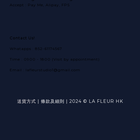
Accept : Pay Me, Alipay, FPS
Contact Us!
Whatapps : 852-61174567
Time : 0900 - 1800 (Visit by appointment)
Email : lafleurstudio1@gmail.com
送貨方式
|
條款及細則
| 2024 © LA FLEUR HK