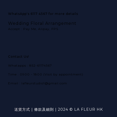
WhatsApp's 6117 4567 for more details
Wedding Floral Arrangement
Accept : Pay Me, Alipay, FPS
Contact Us!
Whatapps : 852-61174567
Time : 0900 - 1800 (Visit by appointment)
Email : lafleurstudio1@gmail.com
送貨方式
|
條款及細則
| 2024 © LA FLEUR HK