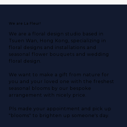
We are La Fleur!
We are a floral design studio based in
Tsuen Wan, Hong Kong, specializing in
floral designs and installations and
seasonal flower bouquets and wedding
floral design.
We want to make a gift from nature for
you and your loved one with the freshest
seasonal blooms by our bespoke
arrangement with nicely price.
Pls made your appointment and pick up
"blooms" to brighten up someone's day.