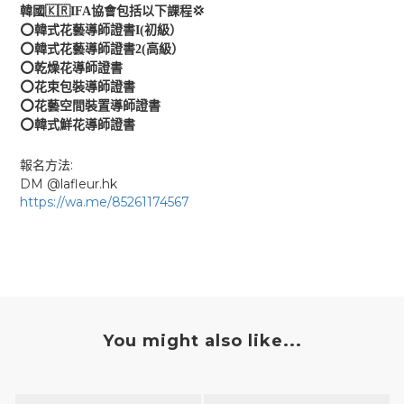
🇰🇷
💢
韓國
IFA
協會包括以下課程
⭕️
韓式花藝導師證書
I(
初級）
⭕️
韓式花藝導師證書
2(
高級）
⭕️
乾燥花導師證書
⭕️
花束包裝導師證書
⭕️
花藝空間裝置導師證書
⭕️
韓式鮮花導師證書
:
報名方法
DM @lafleur.hk
https://wa.me/85261174567
You might also like...