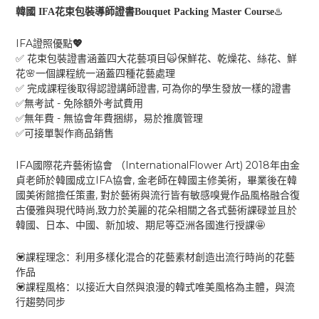
♨️
韓國
IFA
花束包裝導師證書
Bouquet Packing Master Course
IFA
💖
證照優點
✅
🙀
花束包裝證書涵蓋四大花藝項目
保鮮花、乾燥花、絲花、鮮
🌸
花
一個課程統一涵蓋四種花藝處理
,
✅
完成課程後取得認證講師證書
可為你的學生發放一樣的證書
-
✅
無考試
免除額外考試費用
-
✅
無年費
無協會年費捆綁，易於推廣管理
✅
可接單製作商品銷售
IFA
InternationalFlower Art) 2018
國際花卉藝術協會
（
年由金
IFA
,
貞老師於韓國成立
協會
金老師在韓國主修美術，畢業後在韓
,
國美術館擔任策畫
對於藝術與流行皆有敏感嗅覺作品風格融合復
,
古優雅與現代時尚
致力於美麗的花朵相關之各式藝術課碌並且於
🤩
韓國、日本、中國、新加坡、期尼等亞洲各國進行授課
💟
課程理念：利用多樣化混合的花藝素材創造出流行時尚的花藝
作品
💟
課程風格：以接近大自然與浪漫的韓式唯美風格為主體，與流
行趨勢同步