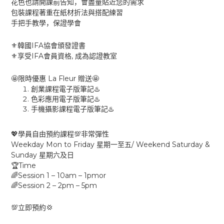
花色也請開課前告知，會盡量貼近您的需求
包裝課程著重在紙材折法與搭配練習
手把手教學，保證學會
IFA
⚜️
韓國
協會頒發證書
IFA
,
⚜️
享受
會員資格
成為認證教室
La Fleur
🤩
🤩
限時優惠
贈送
創業課程電子版筆記
♨️
色彩應用電子版筆記
♨️
手機攝影課程電子版筆記
♨️
💖
💯
學員自由預約課程
非常彈性
Weekday Mon to Friday
/ Weekend Saturday &
星期一至五
Sunday
星期六及日
Time
🏆
Session 1 – 10am – 1pmor
🌈
Session 2 – 2pm – 5pm
🌈
💯
💢
立即預約