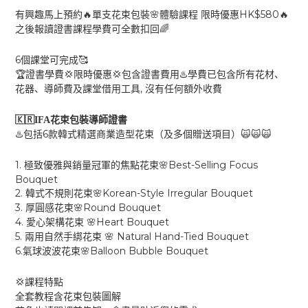
HK$580
🔥
🌸
🔥
有興趣馬上預約
單支花束包裝
體驗課程
限時優惠
🌈
之後報讀證書課程學費可全數扣回
6
🥰
個課堂可完成
🏆
💢
💢
♨️
證書學費
限時優惠
包含證書費用
學費已包含所有花材、
,
花器、導師費及課堂借用工具
沒有任何額外收費
🇰🇷
IFA
花束包裝導師證書
6
♨️
🙀🙀🙀
包括
款韓式精選商業造型花束（及多個贈送項目）
1.
Best-Selling Focus
🌸
極致優雅與銷量冠軍的焦點花束
Bouquet
2.
Korean-Style Irregular Bouquet
🌸
韓式不規則花束
3.
Round Bouquet
🌸
厚圓感花束
4.
Heart Bouquet
🌸
愛心架構花束
5.
Natural Hand-Tied Bouquet
🌸
兩用自然手綁花束
6.
Balloon Bubble Bouquet
🌸
氣球波波花束
💢
課程特點
全套教程含花束包裝圖解