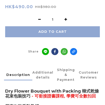
HK$490.00
HK$980.00
ADD TO CART
Share
Shipping
Additional
Customer
Description
&
details
Reviews
Payment
Dry Flower Bouquet with Packing
韓式乾燥
花束包裝技巧
- 可銜接證書課程, 學費可全數扣回