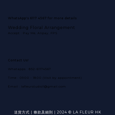
WhatsApp's 6117 4567 for more details
Wedding Floral Arrangement
Accept : Pay Me, Alipay, FPS
Contact Us!
Whatapps : 852-61174567
Time : 0900 - 1800 (Visit by appointment)
Email : lafleurstudio1@gmail.com
送貨方式
|
條款及細則
| 2024 © LA FLEUR HK