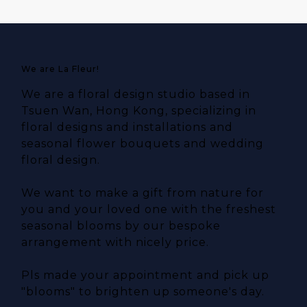
We are La Fleur!
We are a floral design studio based in
Tsuen Wan, Hong Kong, specializing in
floral designs and installations and
seasonal flower bouquets and wedding
floral design.
We want to make a gift from nature for
you and your loved one with the freshest
seasonal blooms by our bespoke
arrangement with nicely price.
Pls made your appointment and pick up
"blooms" to brighten up someone's day.