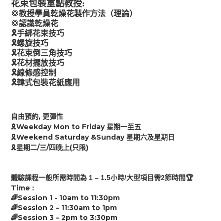
花束包裝重點教授:
💢
教授學員乾燥花製作方法（理論）
💢
認識乾燥花
🎗
手綁花束技巧
🎗
螺旋技巧
🎗
花束倒三角技巧
🎗
花材擺放技巧
🎗
線條感控制
🎗
韓式包裝花紙應用
,
自由預約
更彈性
Weekday Mon to Friday
🎗
星期一至五
Weekend Saturday &Sunday
🎗
星期六及星期日
/
/
(
)
🎗
星期二
三
四
晚上
只限
1 – 1.
5
/
2
🏆
體驗課程
一般
所需時間為
小時
大型項目需
節時間
Time :
Session 1 - 10am to
11:30
pm
🌈
Session 2 –
11:30
am
to
1
pm
🌈
Session 3 –
2p
m
to
3:30
pm
🌈