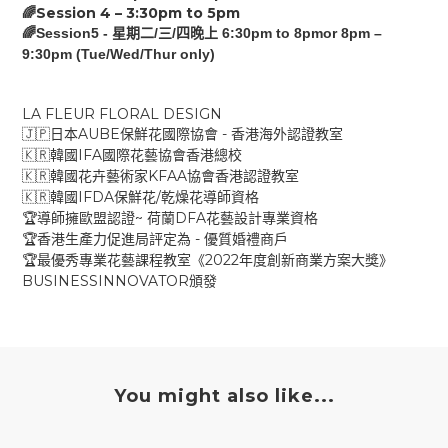
Session 4 –
3:30pm
to
5
pm
🌈
🌈Session5 -
/
/
6:30pm to 8pmor 8pm –
星期二
三
四晚上
9:30pm (Tue/Wed/Thur only)
LA FLEUR FLORAL DESIGN
AUBE
-
🇯🇵
日本
保鮮花國際協會
香港海外認證教室
IFA
🇰🇷
韓國
國際花藝協會香港總校
KFAA
🇰🇷
韓國花卉藝術家
協會香港認證教室
IFDA
/
🇰🇷
韓國
保鮮花
乾燥花導師資格
~
DFA
🏆
導師擁歐盟認證
荷蘭
花藝設計專業資格
-
🏆
香港生產力促進局評定為
優質婚禮商戶
2022
🏆
最優秀專業花藝課程教室《
年度創新商業方案大獎》
BUSINESSINNOVATOR
頒發
You might also like...