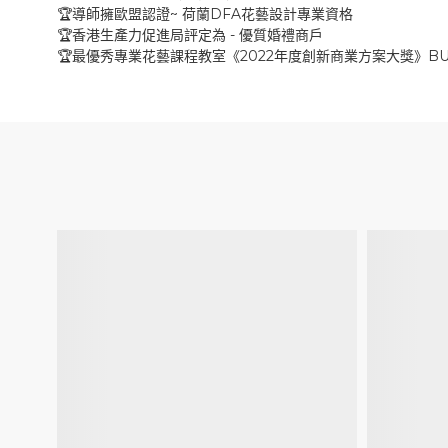
~
DFA
🏆
導師擁歐盟認證
荷蘭
花藝設計專業資格
-
🏆
香港生產力促進局評定為
優質婚禮商戶
2022
BU
🏆
最優秀專業花藝課程教室《
年度創新商業方案大獎》