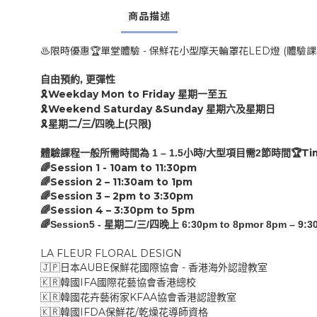
商品描述
♨️限時優惠🏆單堂體驗 - 保鮮花小型摩天輪罩花LED燈 (體驗
,
自由預約
更彈性
Weekday Mon to Friday
🎗
星期一至五
Weekend Saturday &Sunday
🎗
星期六及星期日
/
/
(
)
🎗
星期二
三
四
晚上
只限
Ti
1 – 1.
5
/
2
🏆
體驗課程
一般
所需時間為
小時
大型項目需
節時間
Session 1 - 10am to
11:30
pm
🌈
Session 2 –
11:30
am
to
1
pm
🌈
Session 3 –
2p
m
to
3:30
pm
🌈
Session 4 –
3:30pm
to
5
pm
🌈
🌈Session5 -
/
/
6:30pm to 8pmor 8pm – 9:3
星期二
三
四晚上
LA FLEUR FLORAL DESIGN
AUBE
-
🇯🇵
日本
保鮮花國際協會
香港海外認證教室
IFA
🇰🇷
韓國
國際花藝協會香港總校
KFAA
🇰🇷
韓國花卉藝術家
協會香港認證教室
IFDA
/
🇰🇷
韓國
保鮮花
乾燥花導師資格