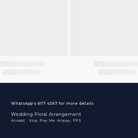
WhatsApp's 6117 4567 for more details
Wedding Floral Arrangement
Accept : Visa, Pay Me, Alipay, FPS