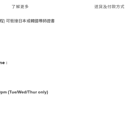
了解更多
送貨及付款方式
課程) 可銜接日本或韓國導師證書
me :
0pm (Tue/Wed/Thur only)