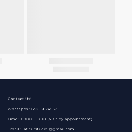
Contact Us!
Whatapps : 852-61174567
Time : 0900 - 1800 (Visit by appointment)
Email : lafleurstudio1@gmail.com