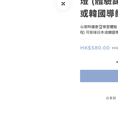
燈 (體驗
或韓國導
♨️限時優惠🏆單堂體驗
程) 可銜接日本或韓國
HK$580.00
HK
分享到