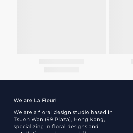
We are La Fleur!
We are a floral design studio based in
Tsuen Wan (99 Plaza), Hong Kong,
specializing in floral designs and