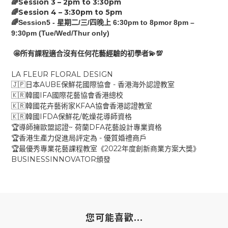
Session 3 –
2p
m
to
3:30
pm
🌈
Session 4 –
3:30pm
to
5
pm
🌈
🌈Session5 -
/
/
6:30pm to 8pmor 8pm –
星期二
三
四晚上
9:30pm (Tue/Wed/Thur only)
🤩
💫💯
所有課程適合沒有任何花藝經驗的初學者
LA FLEUR FLORAL DESIGN
AUBE
-
🇯🇵
日本
保鮮花國際協會
香港海外認證教室
IFA
🇰🇷
韓國
國際花藝協會香港總校
KFAA
🇰🇷
韓國花卉藝術家
協會香港認證教室
IFDA
/
🇰🇷
韓國
保鮮花
乾燥花導師資格
~
DFA
🏆
導師擁歐盟認證
荷蘭
花藝設計專業資格
-
🏆
香港生產力促進局評定為
優質婚禮商戶
2022
🏆
最優秀專業花藝課程教室《
年度創新商業方案大獎》
BUSINESSINNOVATOR
頒發
您可能喜歡...