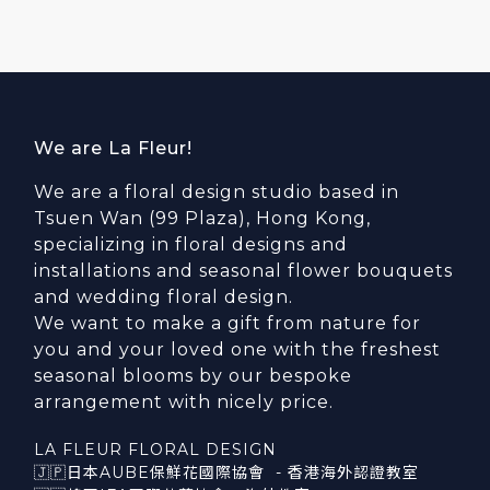
We are La Fleur!
We are a floral design studio based in
Tsuen Wan (99 Plaza), Hong Kong,
specializing in floral designs and
installations and seasonal flower bouquets
and wedding floral design.
We want to make a gift from nature for
you and your loved one with the freshest
seasonal blooms by our bespoke
arrangement with nicely price.
LA FLEUR FLORAL DESIGN
🇯🇵日本AUBE保鮮花國際協會 - 香港海外認證教室