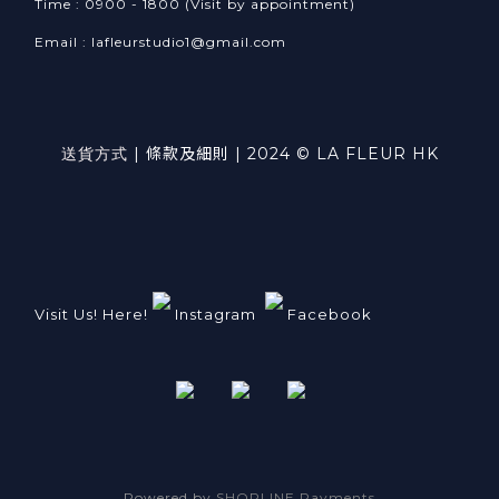
Time : 0900 - 1800 (Visit by appointment)
Email : lafleurstudio1@gmail.com
送貨方式
|
條款及細則
| 2024 © LA FLEUR HK
Visit Us! Here!
Instagram
Facebook
Powered by
SHOPLINE Payments