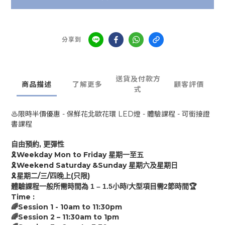
分享到
送貨及付款方
商品描述
了解更多
顧客評價
式
♨️限時半價優惠 - 保鮮花北歐花環 LED燈 - 體驗課程 - 可銜接證
書課程
,
自由預約
更彈性
Weekday Mon to Friday
🎗
星期一至五
Weekend Saturday &Sunday
🎗
星期六及星期日
/
/
(
)
🎗
星期二
三
四
晚上
只限
1 – 1.
5
/
2
🏆
體驗課程
一般
所需時間為
小時
大型項目需
節時間
Time :
Session 1 - 10am to
11:30
pm
🌈
Session 2 –
11:30
am
to
1
pm
🌈