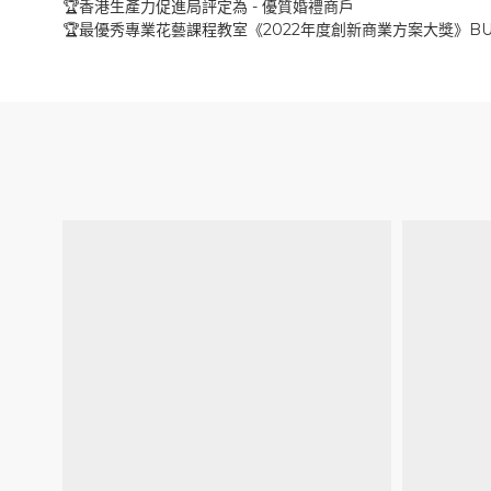
-
🏆
香港生產力促進局評定為
優質婚禮商戶
2022
BU
🏆
最優秀專業花藝課程教室《
年度創新商業方案大獎》