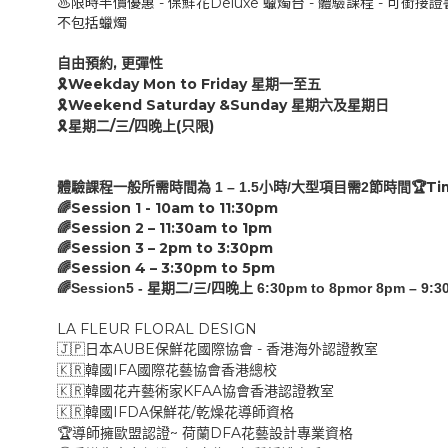
♨️限時半價優惠 - 保鮮花Deluxe 蠟燭台 - 體驗課程 - 可銜接
不包括蠟燭
,
自由預約
更彈性
Weekday Mon to Friday
🎗
星期一至五
Weekend Saturday &Sunday
🎗
星期六及星期日
/
/
(
)
🎗
星期二
三
四
晚上
只限
Ti
1 – 1.
5
/
2
🏆
體驗課程
一般
所需時間為
小時
大型項目需
節時間
Session 1 - 10am to
11:30
pm
🌈
Session 2 –
11:30
am
to
1
pm
🌈
Session 3 –
2p
m
to
3:30
pm
🌈
Session 4 –
3:30pm
to
5
pm
🌈
🌈Session5 -
/
/
6:30pm to 8pmor 8pm – 9:3
星期二
三
四晚上
LA FLEUR FLORAL DESIGN
AUBE
-
🇯🇵
日本
保鮮花國際協會
香港海外認證教室
IFA
🇰🇷
韓國
國際花藝協會香港總校
KFAA
🇰🇷
韓國花卉藝術家
協會香港認證教室
IFDA
/
🇰🇷
韓國
保鮮花
乾燥花導師資格
~
DFA
🏆
導師擁歐盟認證
荷蘭
花藝設計專業資格