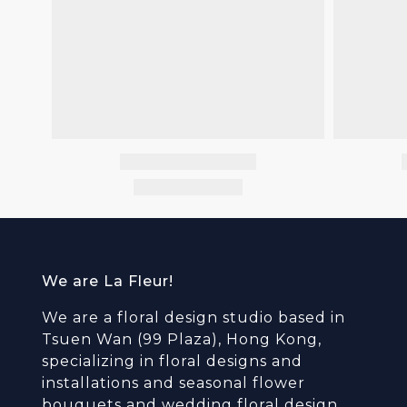
We are La Fleur!
We are a floral design studio based in
Tsuen Wan (99 Plaza), Hong Kong,
specializing in floral designs and
installations and seasonal flower
bouquets and wedding floral design.