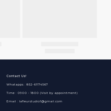
Contact Us!
Whatapps : 852-61174567
Time : 0900 - 1800 (Visit by appointment)
Email : lafleurstudio1@gmail.com