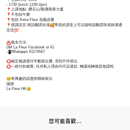
- 1730 (lunch 1230-2pm)
上課地點: 鑽石山/觀塘商業大廈
不包括午膳
包括 Keira Fleur 花藝證書
授課語言:韓語翻譯在場
學員於課堂上可以隨時請翻譯與老師溝通
交流
報名方法:
DM La Fleur Facebook or IG
Whatapps 61174567
確定報讀需付半數留位費, 否則不作留位.
一經付款確實, 任何私人理由均不設退款, 轉讓或轉換其他課程.
有興趣的請盡快聯絡留位
謝謝
La Fleur HK
您可能喜歡...