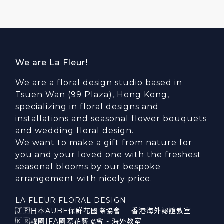
We are La Fleur!
We are a floral design studio based in
Tsuen Wan (99 Plaza), Hong Kong,
specializing in floral designs and
installations and seasonal flower bouquets
and wedding floral design.
We want to make a gift from nature for
you and your loved one with the freshest
seasonal blooms by our bespoke
arrangement with nicely price.
LA FLEUR FLORAL DESIGN
🇯🇵日本AUBE保鮮花國際協會 - 香港海外認證教室
🇰🇷韓國IFA國際花藝協會 - 海外教室