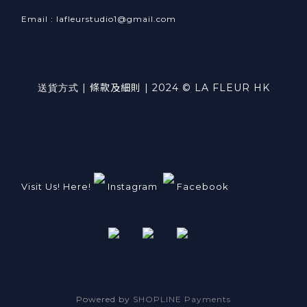
Email : lafleurstudio1@gmail.com
送貨方式
|
條款及細則
| 2024 © LA FLEUR HK
Visit Us! Here!
Instagram
Facebook
Powered by
SHOPLINE Payments