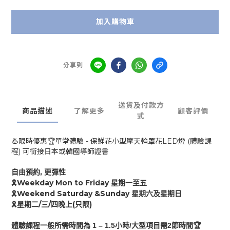
加入購物車
分享到
送貨及付款方
商品描述
了解更多
顧客評價
式
♨️限時優惠🏆單堂體驗 - 保鮮花小型摩天輪罩花LED燈 (體驗課
程) 可銜接日本或韓國導師證書
,
自由預約
更彈性
Weekday Mon to Friday
🎗
星期一至五
Weekend Saturday &Sunday
🎗
星期六及星期日
/
/
(
)
🎗
星期二
三
四
晚上
只限
1 – 1.
5
/
2
🏆
體驗課程
一般
所需時間為
小時
大型項目需
節時間