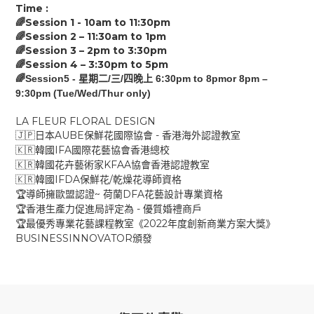
Time :
Session 1 - 10am to
11:30
pm
🌈
Session 2 –
11:30
am
to
1
pm
🌈
Session 3 –
2p
m
to
3:30
pm
🌈
Session 4 –
3:30pm
to
5
pm
🌈
🌈Session5 -
/
/
6:30pm to 8pmor 8pm –
星期二
三
四晚上
9:30pm (Tue/Wed/Thur only)
LA FLEUR FLORAL DESIGN
AUBE
-
🇯🇵
日本
保鮮花國際協會
香港海外認證教室
IFA
🇰🇷
韓國
國際花藝協會香港總校
KFAA
🇰🇷
韓國花卉藝術家
協會香港認證教室
IFDA
/
🇰🇷
韓國
保鮮花
乾燥花導師資格
~
DFA
🏆
導師擁歐盟認證
荷蘭
花藝設計專業資格
-
🏆
香港生產力促進局評定為
優質婚禮商戶
2022
🏆
最優秀專業花藝課程教室《
年度創新商業方案大獎》
BUSINESSINNOVATOR
頒發