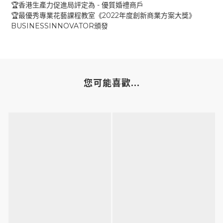
-
🏆
香港生產力促進局評定為
優質婚禮商戶
2022
🏆
最優秀專業花藝課程教室《
年度創新商業方案大獎》
BUSINESSINNOVATOR
頒發
您可能喜歡...