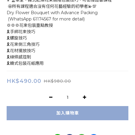
🍂🏆單堂 - 韓式乾燥花束高階包裝技巧 - 可銜接證書課程
 🤩所有課程適合沒有任何花藝經驗的初學者💫💯
Dry Flower Bouquet with Advance Packing
 (WhatsApp 61174567 for more detail)
💢💢💢花束包裝重點教授
🎗手綁花束技巧
🎗螺旋技巧
🎗花束倒三角技巧
🎗花材擺放技巧
🎗線條感控制
🎗韓式包裝花紙應用
HK$490.00
HK$980.00
加入購物車