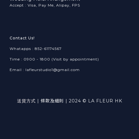
Accept : Visa, Pay Me, Alipay, FPS
Contact Us!
Whatapps : 852-61174567
Time : 0900 - 1800 (Visit by appointment)
Email : lafleurstudio1@gmail.com
送貨方式
|
條款及細則
| 2024 © LA FLEUR HK