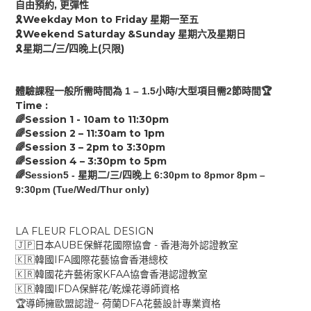
,
自由預約
更彈性
Weekday Mon to Friday
🎗
星期一至五
Weekend Saturday &Sunday
🎗
星期六及星期日
/
/
(
)
🎗
星期二
三
四
晚上
只限
1 – 1.
5
/
2
🏆
體驗課程
一般
所需時間為
小時
大型項目需
節時間
Time :
Session 1 - 10am to
11:30
pm
🌈
Session 2 –
11:30
am
to
1
pm
🌈
Session 3 –
2p
m
to
3:30
pm
🌈
Session 4 –
3:30pm
to
5
pm
🌈
🌈Session5 -
/
/
6:30pm to 8pmor 8pm –
星期二
三
四晚上
9:30pm (Tue/Wed/Thur only)
LA FLEUR FLORAL DESIGN
AUBE
-
🇯🇵
日本
保鮮花國際協會
香港海外認證教室
IFA
🇰🇷
韓國
國際花藝協會香港總校
KFAA
🇰🇷
韓國花卉藝術家
協會香港認證教室
IFDA
/
🇰🇷
韓國
保鮮花
乾燥花導師資格
~
DFA
🏆
導師擁歐盟認證
荷蘭
花藝設計專業資格