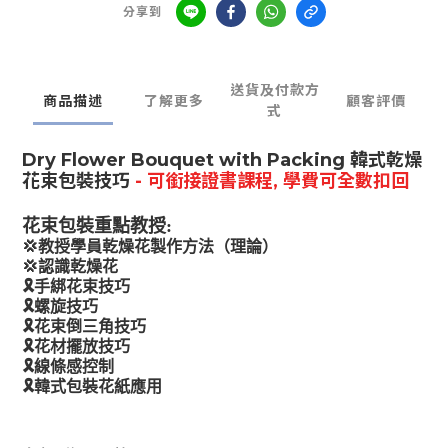
分享到
送貨及付款方
商品描述
了解更多
顧客評價
式
Dry Flower Bouquet with Packing
韓式乾燥
花束包裝技巧
- 可銜接證書課程, 學費可全數扣回
花束包裝重點教授:
💢
教授學員乾燥花製作方法（理論）
💢
認識乾燥花
🎗
手綁花束技巧
🎗
螺旋技巧
🎗
花束倒三角技巧
🎗
花材擺放技巧
🎗
線條感控制
🎗
韓式包裝花紙應用