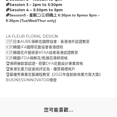
Session 3 –
2p
m
to
3:30
pm
🌈
Session 4 –
3:30pm
to
5
pm
🌈
🌈Session5 -
/
/
6:30pm to 8pmor 8pm –
星期二
三
四晚上
9:30pm (Tue/Wed/Thur only)
LA FLEUR FLORAL DESIGN
AUBE
-
🇯🇵
日本
保鮮花國際協會
香港海外認證教室
IFA
🇰🇷
韓國
國際花藝協會香港總校
KFAA
🇰🇷
韓國花卉藝術家
協會香港認證教室
IFDA
/
🇰🇷
韓國
保鮮花
乾燥花導師資格
~
DFA
🏆
導師擁歐盟認證
荷蘭
花藝設計專業資格
-
🏆
香港生產力促進局評定為
優質婚禮商戶
2022
🏆
最優秀專業花藝課程教室《
年度創新商業方案大獎》
BUSINESSINNOVATOR
頒發
您可能喜歡...