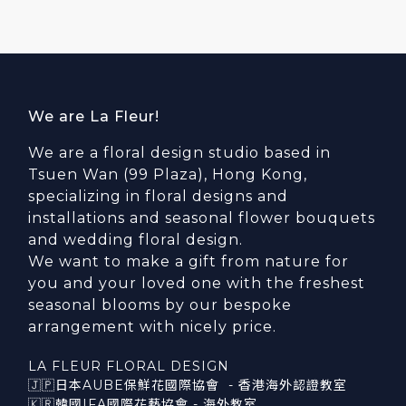
We are La Fleur!
We are a floral design studio based in
Tsuen Wan (99 Plaza), Hong Kong,
specializing in floral designs and
installations and seasonal flower bouquets
and wedding floral design.
We want to make a gift from nature for
you and your loved one with the freshest
seasonal blooms by our bespoke
arrangement with nicely price.
LA FLEUR FLORAL DESIGN
🇯🇵日本AUBE保鮮花國際協會 - 香港海外認證教室
🇰🇷韓國IFA國際花藝協會 - 海外教室