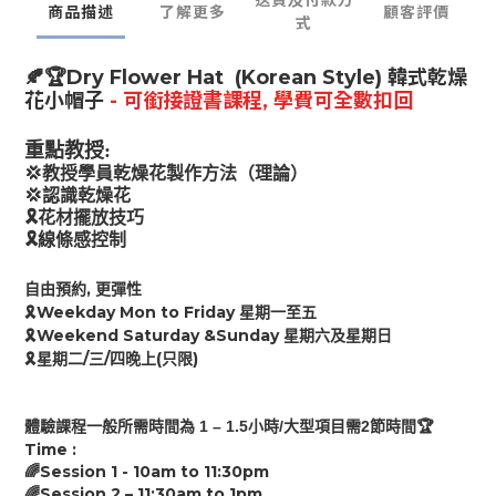
送貨及付款方
商品描述
了解更多
顧客評價
式
🍂🏆Dry Flower Hat (Korean Style)
韓式乾燥
花
小帽子
- 可銜接證書課程, 學費可全數扣回
重點教授:
💢
教授學員乾燥花製作方法（理論）
💢
認識乾燥花
🎗
花材擺放技巧
🎗
線條感控制
,
自由預約
更彈性
Weekday Mon to Friday
🎗
星期一至五
Weekend Saturday &Sunday
🎗
星期六及星期日
/
/
(
)
🎗
星期二
三
四
晚上
只限
1 – 1.
5
/
2
🏆
體驗課程
一般
所需時間為
小時
大型項目需
節時間
Time :
Session 1 - 10am to
11:30
pm
🌈
Session 2 –
11:30
am
to
1
pm
🌈