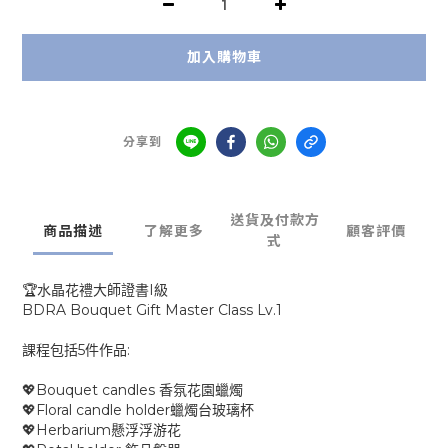
加入購物車
分享到
送貨及付款方
商品描述
了解更多
顧客評價
式
I
🏆
水晶花禮大師證書
級
BDRA Bouquet Gift Master Class Lv.1
5
:
課程包括
件作品
Bouquet candles
💖
香氛花園蠟燭
Floral candle holder
💖
蠟燭台玻璃杯
Herbarium
💖
懸浮浮游花