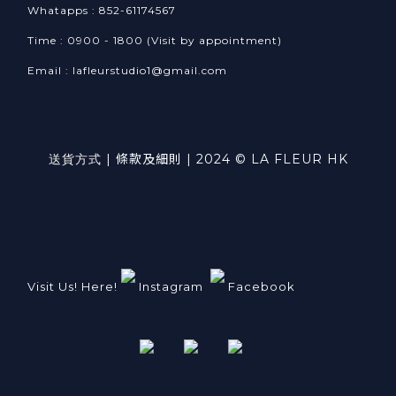
Whatapps : 852-61174567
Time : 0900 - 1800 (Visit by appointment)
Email : lafleurstudio1@gmail.com
送貨方式
|
條款及細則
| 2024 © LA FLEUR HK
Visit Us! Here!
Instagram
Facebook