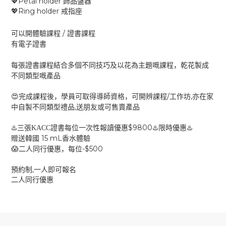
Petal holder
💖
飾品盤器
Ring holder
💖
戒指座
/
可以開體驗課程
證書課程
有電子證書
每張證書課程結合多個不同技巧及以花為主題嘅課程，乾花製成
不同類型嘅產品
/
,
😍
完成課程後，學員可取得導師資格，可開辨課程
工作坊
亦在家
,
中自製不同類型禮品
送朋友或可售賣產品
$9800
♨️
♨️
♨️
三張KACC證書每位一次性報讀優惠
限時優惠
15 mL
贈送韓國
香水體驗
-$500
😱
二人同行優惠，每位
,
預約制
一人即可報名
二人同行優惠