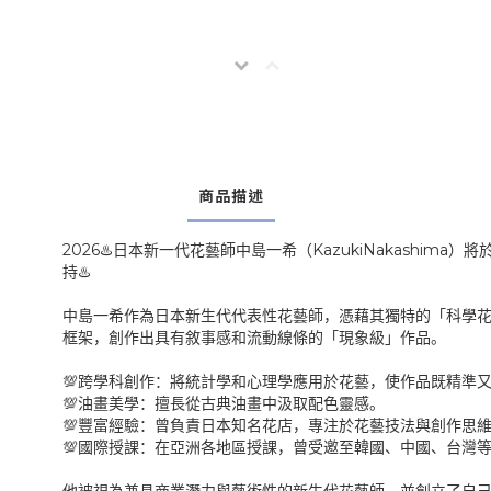
商品描述
2026
KazukiNakashima
♨️
日本新一代花藝師中島一希（
）將
持
♨️
中島一希作為日本新生代代表性花藝師，憑藉其獨特的「科學
框架，創作出具有敘事感和流動線條的「現象級」作品。
💯
跨學科創作：將統計學和心理學應用於花藝，使作品既精準
💯
油畫美學：擅長從古典油畫中汲取配色靈感。
💯
豐富經驗：曾負責日本知名花店，專注於花藝技法與創作思
💯
國際授課：在亞洲各地區授課，曾受邀至韓國、中國、台灣