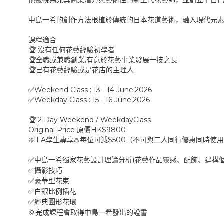
他被視為兼具商業潛力與藝術性的新生代花藝師，並創立了自
中島一希的創作方法根植於傳統的日本花道藝術，融入現代元
課程適合
🏆
沒有任何花藝經驗初學者
,
🏆
全職或兼職創業
有意於花藝事業發展一技之長
🏆
已有花藝經驗或是花店的主理人
Weekend Class : 13 - 14 June,2026
✅
Weekday Class : 15 - 16 June,2026
✅
2 Day Weekend / WeekdayClass
🏆
Original Price
HK$9800
原價
IFA
$500
❇️
學生專享
♨️
每位可減
（不可與二人同行優惠同時使用
(
✅
中島一希獨家花藝設計理論分析
花藝作品靈感、配飾、建構
✅
攝影技巧
✅
豪華型花束
✅
白銀比例插花
✅
經典圓形花環
💢
完成課程會取得中島一希發出的證書