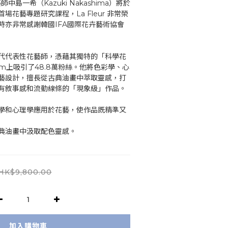
師中島一希（Kazuki Nakashima）將於
花藝專題研究課程，La Fleur 非常榮
時亦非常感謝韓國IFA國際花卉藝術協會
代代表性花藝師，憑藉其獨特的「科學花
ram上吸引了48.8萬粉絲。他將色彩學、心
藝設計，擅長從古典油畫中萃取靈感，打
有敘事感和流動線條的「現象級」作品。
計學和心理學應用於花藝，使作品既精準又
古典油畫中汲取配色靈感。
HK$9,800.00
加入購物車