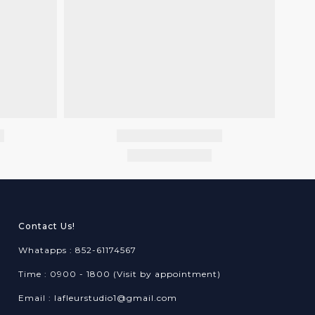
Contact Us!
Whatapps : 852-61174567
Time : 0900 - 1800 (Visit by appointment)
Email : lafleurstudio1@gmail.com