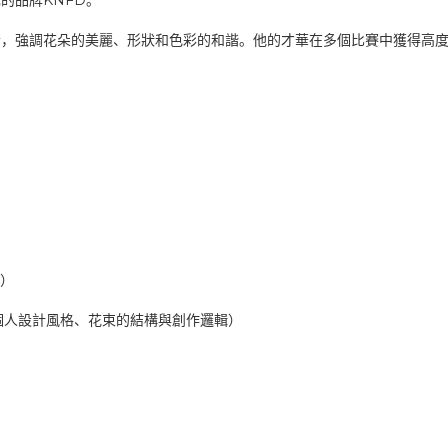
KNFD
己的品牌
。
素，強調花朵的美麗、形狀和色彩的和諧。他的才華在多個比賽中獲得高
）
個人設計風格、花束的結構與創作邏輯）