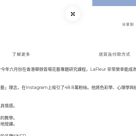
分享到
了解更多
送貨及付款方式
LaFleur
於今年六月份在香港舉辦首場花藝專題研究課程，
非常榮幸能成
Instagram
48.8
花藝」理念，在
上吸引了
萬粉絲。他將色彩學、心理學與
又具情感。
維的教學。
等地授課。