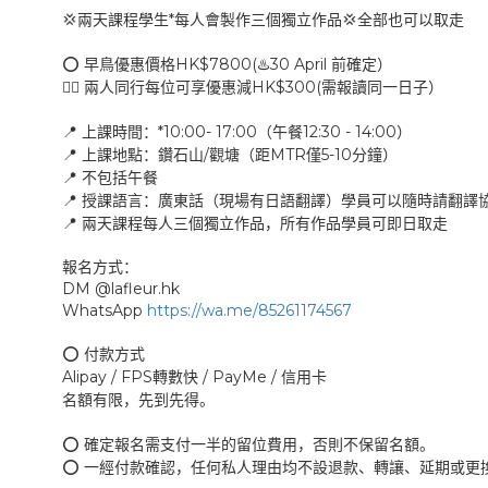
*
💢
💢
兩天課程學生
每人會製作三個獨立作品
全部也可以取走
HK$7800(
30 April
⭕️
♨️
早鳥優惠價格
前確定）
HK$300(
👯‍♀️
兩人同行每位可享優惠減
需報讀同一日子）
*10:00- 17:00
12:30 - 14:00
📍
上課時間：
（午餐
）
/
MTR
5-10
📍
上課地點：鑽石山
觀塘（距
僅
分鐘）
📍
不包括午餐
📍
授課語言：廣東話（現場有日語翻譯）學員可以隨時請翻譯
📍
兩天課程每人三個獨立作品，所有作品學員可即日取走
報名方式：
DM @lafleur.hk
WhatsApp
https://wa.me/85261174567
⭕️
付款方式
Alipay / FPS
/ PayMe /
轉數快
信用卡
名額有限，先到先得。
⭕️
確定報名需支付一半的留位費用，否則不保留名額。
⭕️
一經付款確認，任何私人理由均不設退款、轉讓、延期或更