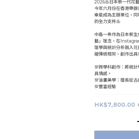
2026♨️日本新一代花藝
今年六月份在香港舉辦首場
幸能成為主辦單位，同
的全力支持♨️
中島一希作為日本新生
藝」理念，在Instag
理學與統計分析融入花
破傳統框架，創作出具
💯跨學科創作：將統
具情感。
💯油畫美學：擅長從
💯豐富經驗
HK$7,800.00