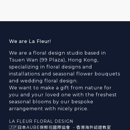
We are La Fleur!
We are a floral design studio based in
Tsuen Wan (99 Plaza), Hong Kong,
specializing in floral designs and
installations and seasonal flower bouquets
and wedding floral design.
We want to make a gift from nature for
you and your loved one with the freshest
seasonal blooms by our bespoke
arrangement with nicely price.
LA FLEUR FLORAL DESIGN
🇯🇵日本AUBE保鮮花國際協會 - 香港海外認證教室