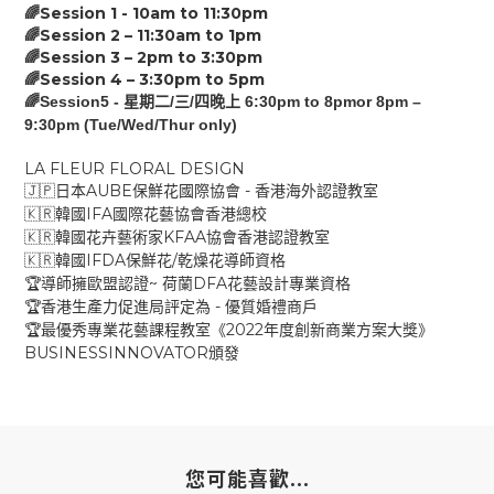
Session 1 - 10am to
11:30
pm
🌈
Session 2 –
11:30
am
to
1
pm
🌈
Session 3 –
2p
m
to
3:30
pm
🌈
Session 4 –
3:30pm
to
5
pm
🌈
🌈Session5 -
/
/
6:30pm to 8pmor 8pm –
星期二
三
四晚上
9:30pm (Tue/Wed/Thur only)
LA FLEUR FLORAL DESIGN
AUBE
-
🇯🇵
日本
保鮮花國際協會
香港海外認證教室
IFA
🇰🇷
韓國
國際花藝協會香港總校
KFAA
🇰🇷
韓國花卉藝術家
協會香港認證教室
IFDA
/
🇰🇷
韓國
保鮮花
乾燥花導師資格
~
DFA
🏆
導師擁歐盟認證
荷蘭
花藝設計專業資格
-
🏆
香港生產力促進局評定為
優質婚禮商戶
2022
🏆
最優秀專業花藝課程教室《
年度創新商業方案大獎》
BUSINESSINNOVATOR
頒發
您可能喜歡...