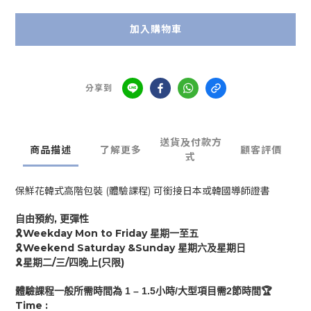
加入購物車
分享到
送貨及付款方
商品描述
了解更多
顧客評價
式
保鮮花韓式高階包裝 (體驗課程) 可銜接日本或韓國導師證書
,
自由預約
更彈性
Weekday Mon to Friday
🎗
星期一至五
Weekend Saturday &Sunday
🎗
星期六及星期日
/
/
(
)
🎗
星期二
三
四
晚上
只限
1 – 1.
5
/
2
🏆
體驗課程
一般
所需時間為
小時
大型項目需
節時間
Time :