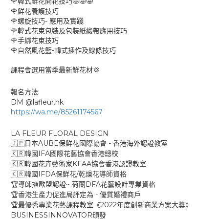
🌹
🤩🤩🤩
韓式鮮花開花技巧
🌹
鮮花養護技巧
-
🌹
螺旋技巧
應用及實踐
🌹
韓式花束包裝及包裝紙緞帶應用技巧
🌹
手綁花束技巧
-
🌹
自然風花籃
韓式插作及線條技巧
💢
課程會選用當季最新鮮花材
:
報名方法
DM @lafleur.hk
https://wa.me/85261174567
LA FLEUR FLORAL DESIGN
AUBE
-
🇯🇵
日本
保鮮花國際協會
香港海外認證教室
IFA
🇰🇷
韓國
國際花藝協會香港總校
KFAA
🇰🇷
韓國花卉藝術家
協會香港認證教室
IFDA
/
🇰🇷
韓國
保鮮花
乾燥花導師資格
~
DFA
🏆
導師擁歐盟認證
荷蘭
花藝設計專業資格
-
🏆
香港生產力促進局評定為
優質婚禮商戶
2022
🏆
最優秀專業花藝課程教室《
年度創新商業方案大獎》
BUSINESSINNOVATOR
頒發