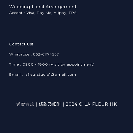
Wedding Floral Arrangement
Accept : Visa, Pay Me, Alipay, FPS
Contact Us!
Whatapps : 852-61174567
Time : 0900 - 1800 (Visit by appointment)
Email : lafleurstudio1@gmail.com
送貨方式
|
條款及細則
| 2024 © LA FLEUR HK