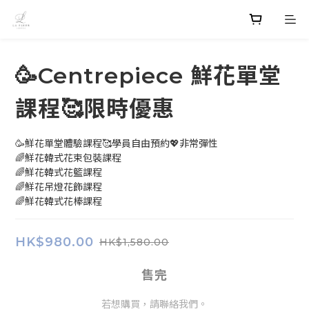
🥳Centrepiece 鮮花單堂
課程🥰限時優惠
🥳鮮花單堂體驗課程🥰學員自由預約💖非常彈性
🌈鮮花韓式花束包裝課程
🌈鮮花韓式花籃課程
🌈鮮花吊燈花飾課程
🌈鮮花韓式花棒課程
HK$980.00
HK$1,580.00
售完
若想購買，請聯絡我們。