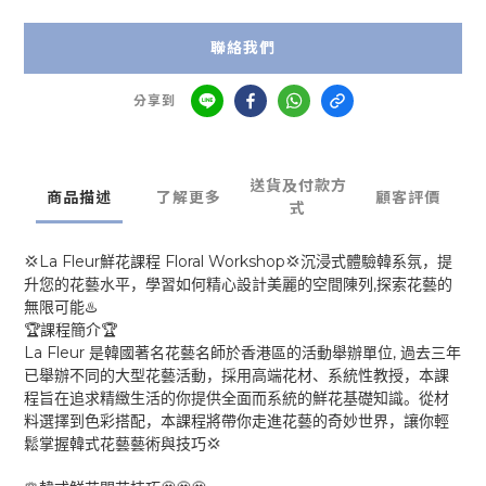
聯絡我們
分享到
送貨及付款方
商品描述
了解更多
顧客評價
式
La Fleur
Floral Workshop
💢
💢
鮮花課程
沉浸式體驗韓系氛，提
,
升您的花藝水平，學習如何精心設計美麗的空間陳列
探索花藝的
♨️
無限可能
🏆
🏆
課程簡介
La Fleur
,
是韓國著名花藝名師於香港區的活動舉辦單位
過去三年
已舉辦不同的大型花藝活動，採用高端花材、系統性教授，本課
程旨在追求精緻生活的你提供全面而系統的鮮花基礎知識。從材
料選擇到色彩搭配，本課程將帶你走進花藝的奇妙世界，讓你輕
💢
鬆掌握韓式花藝藝術與技巧