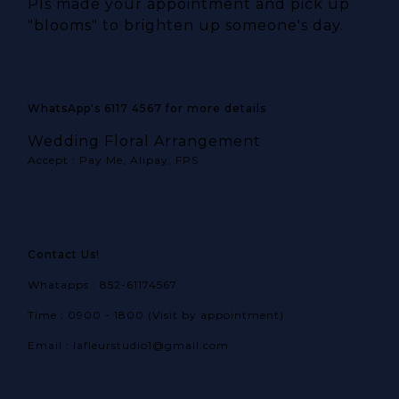
Pls made your appointment and pick up
"blooms" to brighten up someone's day.
WhatsApp's 6117 4567 for more details
Wedding Floral Arrangement
Accept : Pay Me, Alipay, FPS
Contact Us!
Whatapps : 852-61174567
Time : 0900 - 1800 (Visit by appointment)
Email : lafleurstudio1@gmail.com