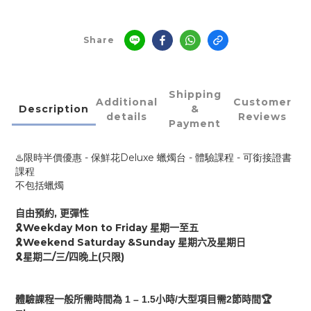
Share
Shipping
Additional
Customer
Description
&
details
Reviews
Payment
♨️限時半價優惠 - 保鮮花Deluxe 蠟燭台 - 體驗課程 - 可銜接證書
課程
不包括蠟燭
,
自由預約
更彈性
Weekday Mon to Friday
🎗
星期一至五
Weekend Saturday &Sunday
🎗
星期六及星期日
/
/
(
)
🎗
星期二
三
四
晚上
只限
1 – 1.
5
/
2
🏆
體驗課程
一般
所需時間為
小時
大型項目需
節時間