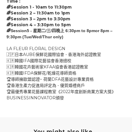
Time :
Session 1 - 10am to
11:30
pm
🌈
Session 2 –
11:30
am
to
1
pm
🌈
Session 3 –
2p
m
to
3:30
pm
🌈
Session 4 –
3:30pm
to
5
pm
🌈
🌈Session5 -
/
/
6:30pm to 8pmor 8pm –
星期二
三
四晚上
9:30pm (Tue/Wed/Thur only)
LA FLEUR FLORAL DESIGN
AUBE
-
🇯🇵
日本
保鮮花國際協會
香港海外認證教室
IFA
🇰🇷
韓國
國際花藝協會香港總校
KFAA
🇰🇷
韓國花卉藝術家
協會香港認證教室
IFDA
/
🇰🇷
韓國
保鮮花
乾燥花導師資格
~
DFA
🏆
導師擁歐盟認證
荷蘭
花藝設計專業資格
-
🏆
香港生產力促進局評定為
優質婚禮商戶
2022
🏆
最優秀專業花藝課程教室《
年度創新商業方案大獎》
BUSINESSINNOVATOR
頒發
You might also like...