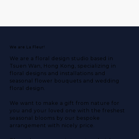
We are La Fleur!
We are a floral design studio based in
Tsuen Wan, Hong Kong, specializing in
floral designs and installations and
seasonal flower bouquets and wedding
floral design.
We want to make a gift from nature for
you and your loved one with the freshest
seasonal blooms by our bespoke
arrangement with nicely price.