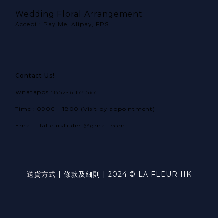
Wedding Floral Arrangement
Accept : Pay Me, Alipay, FPS
Contact Us!
Whatapps : 852-61174567
Time : 0900 - 1800 (Visit by appointment)
Email : lafleurstudio1@gmail.com
送貨方式
|
條款及細則
| 2024 © LA FLEUR HK