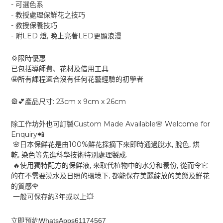
-
可選色系
-
教授處理保鮮花之技巧
-
教授保養技巧
-
LED
,
LED
附
燈
晚上亮著
更顯浪漫
💢
限時優惠
已包括導師費、花材及借用工具
🤩
所有課程適合沒有任何花藝經驗的初學者
: 23cm x 9cm x 26cm
🎡💕
產品尺寸
Custom Made Available
Welcome for
🌸
除工作坊外也可訂製
Enquiry
📲
100%
,
,
🌸
日本保鮮花是由
鮮花採摘下來即時通過脫水
脫色
烘
,
.
乾
染色等先進科學技術特別處理製成
,
,
🔥
使用獨特配方的保鮮液
來取代植物中的水分和養份
從而令它
,
的在不需要澆水及日照的環境下
都能保存美麗綻放的美態及鮮花
🌹
的質感
3
💥
一般可保存約
年或以上
立即預約WhatsApps61174567