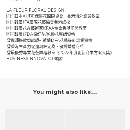
LA FLEUR FLORAL DESIGN
AUBE
-
🇯🇵
日本
保鮮花國際協會
香港海外認證教室
IFA
🇰🇷
韓國
國際花藝協會香港總校
KFAA
🇰🇷
韓國花卉藝術家
協會香港認證教室
IFDA
/
🇰🇷
韓國
保鮮花
乾燥花導師資格
~
DFA
🏆
導師擁歐盟認證
荷蘭
花藝設計專業資格
-
🏆
香港生產力促進局評定為
優質婚禮商戶
2022
🏆
最優秀專業花藝課程教室《
年度創新商業方案大獎》
BUSINESSINNOVATOR
頒發
You might also like...