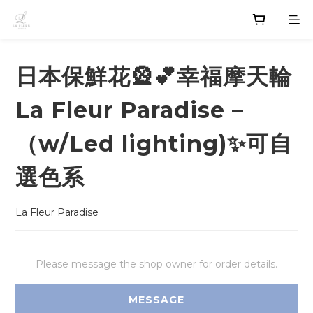
日本保鮮花🎡💕幸福摩天輪
La Fleur Paradise –
（w/Led lighting)✨可自
選色系
La Fleur Paradise
Please message the shop owner for order details.
MESSAGE