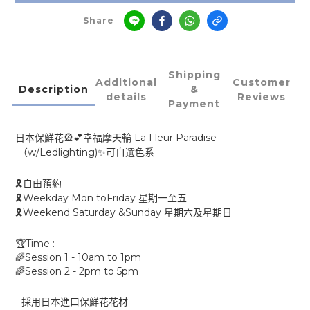
Share
Shipping
Additional
Customer
Description
&
details
Reviews
Payment
La Fleur Paradise –
🎡💕
日本保鮮花
幸福摩天輪
w/Ledlighting)
✨
（
可自選色系
🎗
自由預約
Weekday Mon toFriday
🎗
星期一至五
Weekend Saturday &Sunday
🎗
星期六及星期日
Time :
🏆
Session 1 - 10am to 1pm
🌈
Session 2 - 2pm to 5pm
🌈
-
採用日本進口保鮮花花材