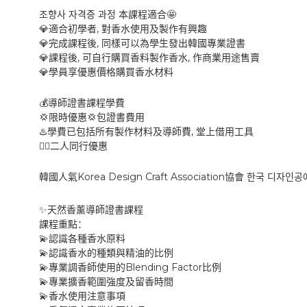
🤩
조향사
자격증
과정
本課程適合
,
💎
適合初學者
對香水使用及製作有興趣
,
💎
完成課程後
同樣可以為學生發出韓國專業證書
,
,
💎
課程後
可自行購買香料製作香水
作商業用途售賣
💎
學員享優惠價格購買香水材料
💰
導師證書課程學費
💢
💢
限時優惠
包證書費用
,
♨️
學費已包括所有製作材料及導師費
堂上借用工具
👯‍♀️
二人同行優惠
Korea Design Craft Association
韓國人氣
協會
한국
디자인공
✨
天然香薰導師證書課程
課程重點：
💫
認識各種香水原料
💫
認識香水的種類與精油的比例
Blending Factor
💫
專業調香師使用的
比例
💫
專業擴香範圍強度及留香時間
💫
香水使用注意事項