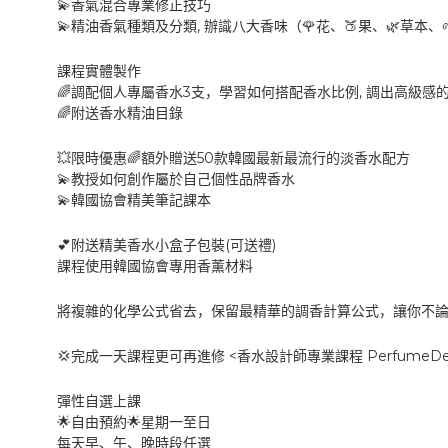
💫
香氣混合專業修正技巧
,
💫
🌹
🍑
🌿
精油香氣種類及分類
辦識八大香味（
花、
果、
草本、
課程實體製作
3
,
🌈
調配個人專屬香水
支，學習如何搭配香水比例
調出高級感
🌈
附送香水精油目錄
50
💥
🌈
限時優惠
額外贈送
款韓國最新最流行的淡香水配方
💫
教授如何創作屬於自己個性品牌香水
💫
韓國協會精美筆記課本
(
)
💕
附送精美香水小盒子包裝
可送禮
課程使用韓國協會專用香薰材料
將複雜的化學公式省去，保留最精華的調香計算公式，讓你不
<
PerfumeDe
💢
完成一天課程更可再進修
香水設計師專業課程
彈性自選上課
🌟
🌟
自由預約
星期一至日
每天早、午、晚時段任選