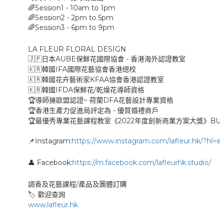
Session1 - 10am to 1pm
🌈
Session2 - 2pm to 5pm
🌈
Session3 - 6pm to 9pm
🌈
LA FLEUR FLORAL DESIGN
AUBE
-
🇯🇵
日本
保鮮花國際協會
香港海外認證教室
IFA
🇰🇷
韓國
國際花藝協會香港總校
KFAA
🇰🇷
韓國花卉藝術家
協會香港認證教室
IFDA
/
🇰🇷
韓國
保鮮花
乾燥花導師資格
~
DFA
🏆
導師擁歐盟認證
荷蘭
花藝設計專業資格
-
🏆
香港生產力促進局評定為
優質婚禮商戶
2022
BU
🏆
最優秀專業花藝課程教室《
年度創新商業方案大獎》
Instagram:
https://www.instagram.com/lafleur.hk/?hl=
📌
Facebook:
https://m.facebook.com/lafleurhk.studio/
👤
/
調香及花藝課程
產品及團體訂購
🏷
歡迎查詢
www.lafleur.hk