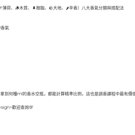
🌱
🪵
🌲
🪨
🌶️
薄荷、
木質、
樹脂、
大地、
辛香）八大香氣分類與搭配法
的香氣
ml
論拿到何種
的香水空瓶，都能計算精準比例，這也是調香課程中最有價
sign>
💯
歡迎查詢