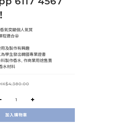
p 6117 4567
！
的香氣突顯個人氣質
課程適合🤩
水使用及製作有興趣
可以為學生發出韓國專業證書
香料製作香水, 作商業用途售賣
香水材料
HK$4,380.00
加入購物車