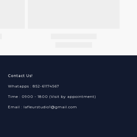
Contact Us!
Whatapps : 852-61174567
Time : 0900 - 1800 (Visit by appointment)
Email : lafleurstudio1@gmail.com