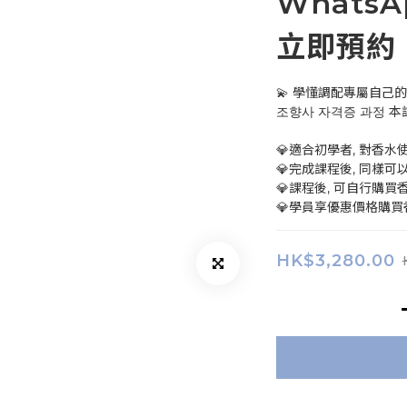
WhatsAp
立即預約
💫 學懂調配專屬自己
조향사 자격증 과정 本
💎適合初學者, 對香
💎完成課程後, 同樣
💎課程後, 可自行購買
💎學員享優惠價格購買
HK$3,280.00