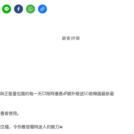
顧客評價
50
💥
🌈
與正能量包圍的每一天
限時優惠
額外贈送
款韓國最新最
、疊香使用。
💫
相交織，令你散發獨特迷人的魅力