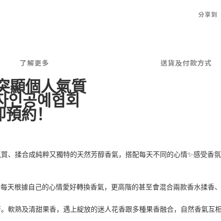
分享到
了解更多
送貨及付款方式
突顯個人氣質
자인공예협회
即預約！
✨
氣質、揉合成純粹又獨特的天然芳醇香氣，搭配每天不同的心情
感受香氛
者每天根據自己的心情愛好轉換香氣，更高階的甚至會混合兩款香水揉香
著。軟熟及清甜果香，遇上綻放的迷人花香跟多種果香融合，自然香氣互