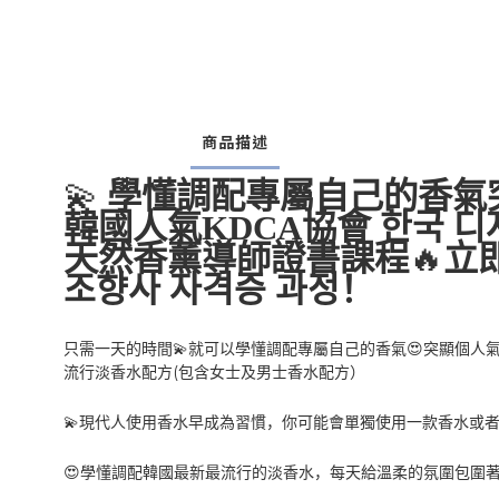
商品描述
💫
學懂調配專屬自己的香氣
韓國人氣
KDCA
協會
한국
디
天然香薰導師證書課程
🔥
立
조향사
자격증
과정
！
💫
😍
只需一天的時間
就可以學懂調配專屬自己的香氣
突顯個人
(
流行淡香水配方
包含女士及男士香水配方）
💫
現代人使用香水早成為習慣，你可能會單獨使用一款香水或
😍
學懂調配韓國最新最流行的淡香水，每天給溫柔的氛圍包圍