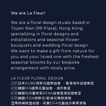
We are La Fleur!
We are a floral design studio based in
Tsuen Wan (99 Plaza), Hong Kong,
specializing in floral designs and
installations and seasonal flower
bouquets and wedding floral design.
We want to make a gift from nature for
you and your loved one with the freshest
seasonal blooms by our bespoke
arrangement with nicely price.
LA FLEUR FLORAL DESIGN
🇯🇵日本AUBE保鮮花國際協會 - 香港海外認證教室
🇰🇷韓國IFA國際花藝協會 - 海外教室
🇰🇷韓國花卉藝術家KFAA協會香港認證教室
🇰🇷韓國IFDA保鮮花/乾燥花導師資格
🏆導師擁歐盟認證~ 荷蘭DFA花藝設計專業資格