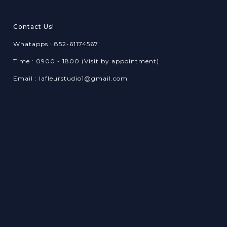
Contact Us!
Whatapps : 852-61174567
Time : 0900 - 1800 (Visit by appointment)
Email : lafleurstudio1@gmail.com