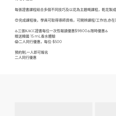
每張證書課程結合多個不同技巧及以花為主題嘅課程，乾花製
/
,
😍
完成課程後，學員可取得導師資格，可開辨課程
工作坊
亦在
$9800
♨️
♨️
♨️
三張KACC證書每位一次性報讀優惠
限時優惠
15 mL
贈送韓國
香水體驗
-$500
😱
二人同行優惠，每位
,
預約制
一人即可報名
二人同行優惠