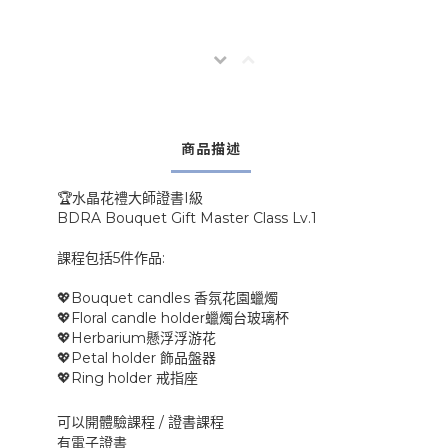
商品描述
I
🏆
水晶花禮大師證書
級
BDRA Bouquet Gift Master Class Lv.1
5
:
課程包括
件作品
Bouquet candles
💖
香氛花園蠟燭
Floral candle holder
💖
蠟燭台玻璃杯
Herbarium
💖
懸浮浮游花
Petal holder
💖
飾品盤器
Ring holder
💖
戒指座
/
可以開體驗課程
證書課程
有電子證書