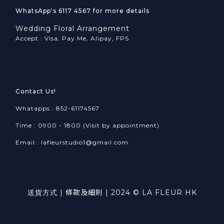
WhatsApp's 6117 4567 for more details
Wedding Floral Arrangement
Accept : Visa, Pay Me, Alipay, FPS
Contact Us!
Whatapps : 852-61174567
Time : 0900 - 1800 (Visit by appointment)
Email : lafleurstudio1@gmail.com
送貨方式
|
條款及細則
| 2024 © LA FLEUR HK