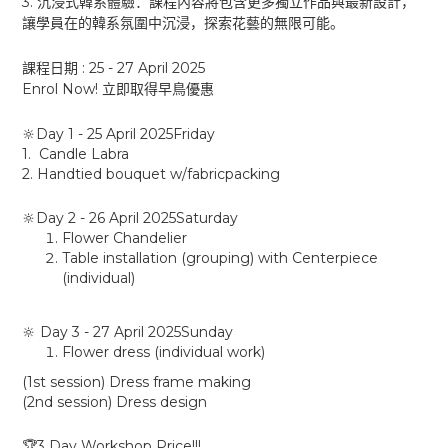
3.
沉浸式韓系體驗：課程內容將包含更多獨立作品與最新設計，
讓學員在的韓系氛圍中沉浸，探索花藝的無限可能。
: 25 - 27 April 2025
課程日期
Enrol Now!
立即取得早鳥優惠
Day 1 - 25 April 2025Friday
🔆
1.
Candle Labra
2. Handtied bouquet w/fabricpacking
Day 2 - 26 April 2025Saturday
🔆
Flower Chandelier
Table installation (grouping) with Centerpiece
(individual)
Day 3 - 27 April 2025Sunday
🔆
Flower dress (individual work)
(1st session) Dress frame making
(2nd session) Dress design
3 Day Workshop Price!!!
🏆