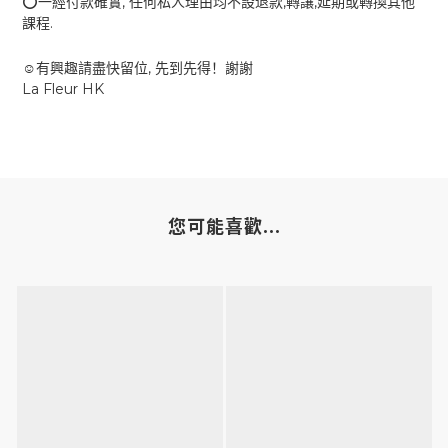
,
,
,
⭕️
一經付款確實
任何私人理由均不設退款
轉讓
延期或轉換其他
.
課程
,
☺️
有興趣請盡快留位
先到先得！謝謝
La Fleur HK
您可能喜歡...