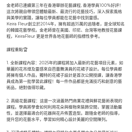
,
100%
金老師已連續第三年在香港舉辦花藝課程
香港學員
好評！
這次將親自帶領您體驗最新、最流行的花藝技巧，深入探索風格
與美學的實踐，讓每位學員都能在花藝中找到靈感。
Keira Fleur
2014
35
創立於
年，擁有超過
萬的追隨者，是全球知名
的韓國花藝學校。金老師曾在美國、印尼、台灣等地教授花藝課
KeiraFleur
程，
更是世界各地花藝師的指標性參考。
🏆
課程重點
1.
2025
全新課程內容：
年的課程將加入最新的花藝項目元素，如
華麗的花吊燈及靈感來自芭蕾舞演員的花裙子設計。每位學員都
將擁有個人作品，獨特的花裙子設計是首次公開授課，讓香港學
員成為第一批學習此課程！每一件作品都是充滿技巧和創意的藝
術品，絕對值得珍藏。
2.
高級花藝課程：這是一次涵蓋熱門商業花禮與鮮花藝術表現的
課程。學員將學會如何利用花朵與植物來裝飾空間，掌握活動屬
性，並選擇最適合的花器與花卉佈置造型。跟隨金老師的指導，
提升您的花藝水平，學習如何精心設計美麗的空間陳列。