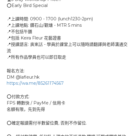
Early Bird Special
⭕️
: 0900 - 1700 (lunch1230-2pm)
📍
上課時間
:
/
- MTR 5 mins
📍
上課地點
鑽石山
觀塘
📍
不包括午膳
Keira Fleur
📍
包括
花藝證書
:
-
📍
授課語言
廣東話
學員於課堂上可以隨時請翻譯與老師溝通交
流
📍
所有作品學員也可以即日取走
:
報名方法
DM @lafleur.hk
https://wa.me/85261174567
:
⭕️
付款方式
FPS
/ PayMe /
轉數快
信用卡
名額有限，先到先得
,
.
⭕️
確定報讀需付半數留位費
否則不作留位