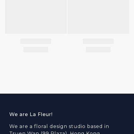
We are La Fleur!
We are a floral design studio based in
Tsuen Wan (99 Plaza), Hong Kong,