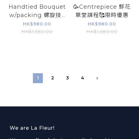
Handtied Bouquet
🥳Centrepiece 鮮花
w/packing 螺旋技...
單堂課程🥰限時優惠
HK$980.00
HK$980.00
HK$1,580.00
HK$1,580.00
1
2
3
4
We are La Fleur!