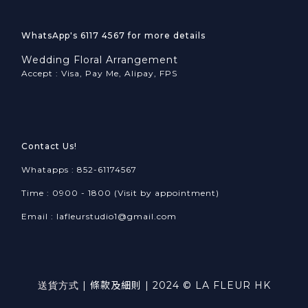
WhatsApp's 6117 4567 for more details
Wedding Floral Arrangement
Accept : Visa, Pay Me, Alipay, FPS
Contact Us!
Whatapps : 852-61174567
Time : 0900 - 1800 (Visit by appointment)
Email : lafleurstudio1@gmail.com
送貨方式
|
條款及細則
| 2024 © LA FLEUR HK