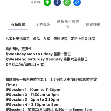
分享到
送貨及付款方
商品描述
了解更多
顧客評價
式
♨️限時半價優惠 - 保鮮花花藍 - 體驗課程 - 可銜接證書課程
,
自由預約
更彈性
Weekday Mon to Friday
🎗
星期一至五
Weekend Saturday &Sunday
🎗
星期六及星期日
/
/
(
)
🎗
星期二
三
四
晚上
只限
1 – 1.
5
/
2
🏆
體驗課程
一般
所需時間為
小時
大型項目需
節時間
Time :
Session 1 - 10am to
11:30
pm
🌈
Session 2 –
11:30
am
to
1
pm
🌈
Session 3 –
2p
m
to
3:30
pm
🌈
Session 4 –
3:30pm
to
5
pm
🌈
🌈Session5 -
/
/
6:30pm to 8pmor 8pm –
星期二
三
四晚上