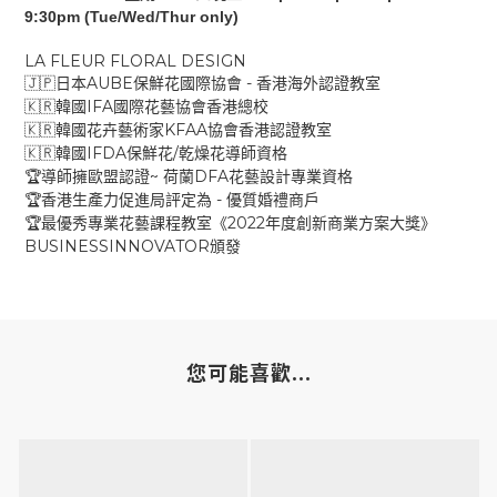
9:30pm (Tue/Wed/Thur only)
LA FLEUR FLORAL DESIGN
AUBE
-
🇯🇵
日本
保鮮花國際協會
香港海外認證教室
IFA
🇰🇷
韓國
國際花藝協會香港總校
KFAA
🇰🇷
韓國花卉藝術家
協會香港認證教室
IFDA
/
🇰🇷
韓國
保鮮花
乾燥花導師資格
~
DFA
🏆
導師擁歐盟認證
荷蘭
花藝設計專業資格
-
🏆
香港生產力促進局評定為
優質婚禮商戶
2022
🏆
最優秀專業花藝課程教室《
年度創新商業方案大獎》
BUSINESSINNOVATOR
頒發
您可能喜歡...