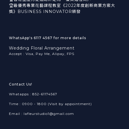
🏆最優秀專業花藝課程教室《2022年度創新商業方案大
獎》BUSINESS INNOVATOR頒發
WhatsApp's 6117 4567 for more details
Wedding Floral Arrangement
Accept : Visa, Pay Me, Alipay, FPS
Contact Us!
Whatapps : 852-61174567
Time : 0900 - 1800 (Visit by appointment)
Email : lafleurstudio1@gmail.com