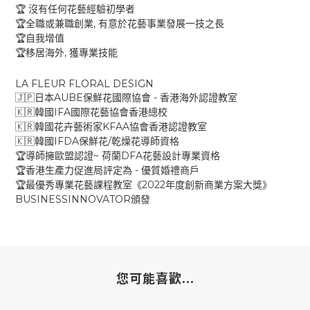
🏆
沒有任何花藝經驗初學者
,
🏆
全職或兼職創業
有意於花藝事業發展一技之長
🏆
自我增值
,
🏆
移居海外
獲專業技能
LA FLEUR FLORAL DESIGN
AUBE
-
🇯🇵
日本
保鮮花國際協會
香港海外認證教室
IFA
🇰🇷
韓國
國際花藝協會香港總校
KFAA
🇰🇷
韓國花卉藝術家
協會香港認證教室
IFDA
/
🇰🇷
韓國
保鮮花
乾燥花導師資格
~
DFA
🏆
導師擁歐盟認證
荷蘭
花藝設計專業資格
-
🏆
香港生產力促進局評定為
優質婚禮商戶
2022
🏆
最優秀專業花藝課程教室《
年度創新商業方案大獎》
BUSINESSINNOVATOR
頒發
您可能喜歡...