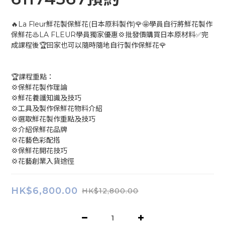
🔥La Fleur鮮花製保鮮花(日本原料製作)🌹🤩學員自行將鮮花製作
保鮮花♨️LA FLEUR學員獨家優惠💢批發價購買日本原材料✅完
成課程後🏆回家也可以隨時隨地自行製作保鮮花🌹
🏆課程重點：
💢保鮮花製作理論
💢鮮花養護知識及技巧
💢工具及製作保鮮花物料介紹
💢選取鮮花製作重點及技巧
💢介紹保鮮花品牌
💢花藝色彩配搭
💢保鮮花開花技巧
💢花藝創業入貨途徑
HK$6,800.00
HK$12,800.00