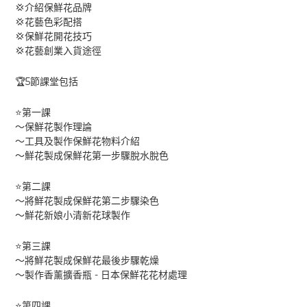
💢
介紹保鮮花品牌
💢
花藝色彩配搭
💢
保鮮花開花技巧
💢
花藝創業入貨途徑
5
🏆
節課堂包括
⭐️
第一課
～保鮮花製作理論
～工具及製作保鮮花物料介紹
～鮮花製成保鮮花第一步驟脫水脫色
⭐️
第二課
～將鮮花製成保鮮花第二步驟染色
～鮮花新娘小清新花球製作
⭐️
第三課
～將鮮花製成保鮮花最後步驟乾燥
-
～製作香薰擴香瓶
日本保鮮花花材處理
⭐️
第四課