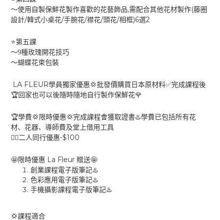
,
(
～使用自製保鮮花製作喜歡的花藝飾品
需配合其他花材製作
藤圈
/
/
/
/
/
)6
2
設計
韓式小桌花
手腕花
襟花
頭花
相框
選
⭐️
第五課
～9種玫瑰開花技巧
～蝴蝶花束包裝
LA FLEUR
💢
✅
學員獨家優惠
批發價購買日本原材料
完成課程後
🏆
🌹
回家也可以後隨時隨地自行製作保鮮花
🏆
💢
💢
♨️
學費
限時優惠
完成課程會獲取證書
學費已包括所有花
材、花器、導師費及堂上借用工具
-$100
👯‍♀️
二人同行優惠
La Fleur
🤩
🤩
限時優惠
贈送
創業課程電子版筆記
♨️
色彩應用電子版筆記
♨️
手機攝影課程電子版筆記
♨️
💢
課程適合