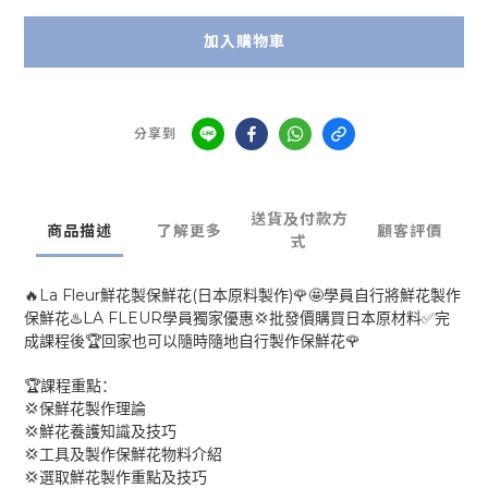
加入購物車
分享到
送貨及付款方
商品描述
了解更多
顧客評價
式
La Fleur
(
)
🔥
🌹🤩
鮮花製保鮮花
日本原料製作
學員自行將鮮花製作
LA FLEUR
♨️
💢
✅
保鮮花
學員獨家優惠
批發價購買日本原材料
完
🏆
🌹
成課程後
回家也可以隨時隨地自行製作保鮮花
🏆
課程重點：
💢
保鮮花製作理論
💢
鮮花養護知識及技巧
💢
工具及製作保鮮花物料介紹
💢
選取鮮花製作重點及技巧