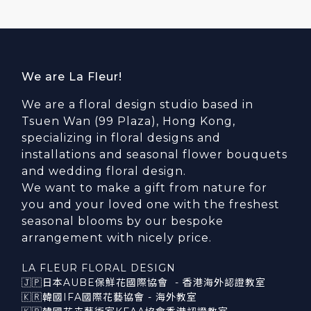
We are La Fleur!
We are a floral design studio based in
Tsuen Wan (99 Plaza), Hong Kong,
specializing in floral designs and
installations and seasonal flower bouquets
and wedding floral design.
We want to make a gift from nature for
you and your loved one with the freshest
seasonal blooms by our bespoke
arrangement with nicely price.
LA FLEUR FLORAL DESIGN
🇯🇵日本AUBE保鮮花國際協會 - 香港海外認證教室
🇰🇷韓國IFA國際花藝協會 - 海外教室