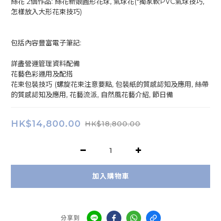
絲花 2個作品: 絲花新娘圓形花球, 氣球花(*獨家軟PVC氣球技巧, 
怎樣放入大形花束技巧)
包括內容豐富電子筆記:
詳盡營運管理資料配備
花藝色彩運用及配搭
花束包裝技巧 (螺旋花束注意要點, 包裝紙的質感認知及應用, 絲帶
的質感認知及應用, 花藝流派, 自然風花藝介紹, 節日備
HK$14,800.00
HK$18,800.00
加入購物車
分享到