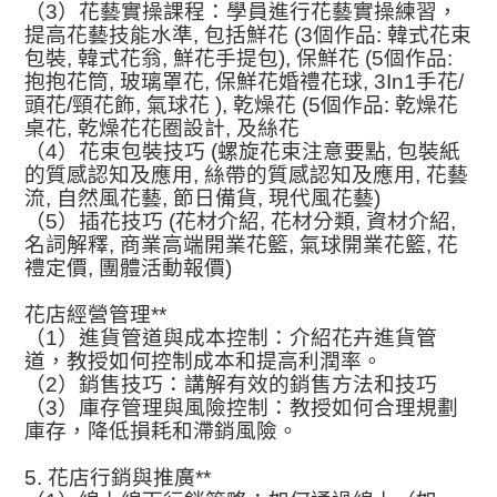
（
3
）花藝實操課程：學員進行花藝實操練習，
提高花藝技能水準
,
包括鮮花
(3
個作品
:
韓式花
束
包裝
,
韓式花
翁
,
鮮花手提包
),
保鮮花
(5
個作品
:
抱抱花筒
,
玻璃罩花
,
保鮮花婚禮花球
, 3
In1
手花
/
頭花
/
頸花飾
,
氣球花
),
乾燥花
(5
個作品
:
乾燥花
桌花
,
乾燥花花圈設計
,
及絲花
（
4
）花束包裝技巧
(
螺旋花束注意要點
,
包裝紙
的質感認知及應用
,
絲帶的質感認知及應用
,
花藝
流
,
自然風花藝
,
節日備貨
,
現代風花藝
)
（
5
）插花技巧
(
花材介紹
,
花材分類
,
資材介紹
,
名詞解釋
,
商業高端開業花籃
,
氣球開業花籃
,
花
禮定價
,
團體活動報價
)
花店經營管理
**
（
1
）進貨管道與成本控制：介紹花卉進貨管
道，教授如何控制成本和提高利潤率。
（
2
）銷售技巧：講解有效的銷售方法和技巧
（
3
）庫存管理與風險控制：教授如何合理規劃
庫存，降低損耗和滯銷風險。
5.
花店行銷與推廣
**