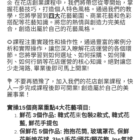
🌼
在花店創業課程中，我們將帶您從零開始，掌
握花藝技巧，打造個人特色風格。通過我們的教
四大
學，您將學習到
花藝範圍、商業花藝和色彩
搭配等花藝知識。將您的熱情與創造力完美結
合，創造出屬於自己的花藝風格。
🌻
課程注重實踐性和操作性，通過豐富的案例分
析和實際操作，讓您深入瞭解花店運營的各個環
節。您將學習到如何選址、如何採購、如何陳
列、如何行銷等花店運營的核心知識。絕對讓您
少走灣路
,
畢業後即可馬上開業
!
💐
不要再猶豫了，加入我們的花店創業課程，快
人一步完成課程後即可開業
!
創造屬於自己的美
麗事業！
實操
15
個商業重點
4
大花藝項目
:
鮮花
3
個作品
:
韓式花
束
包裝
2
款式
,
韓式花
藍
,
鮮花手提包
保鮮花
5
個作品
:
抱抱花筒
,
玻璃罩花
,
保鮮
花新娘花球
, 3
In1
手花
/
頭花
/
頸花飾
,
Ins
氣球