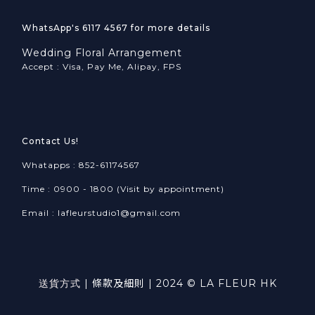
WhatsApp's 6117 4567 for more details
Wedding Floral Arrangement
Accept : Visa, Pay Me, Alipay, FPS
Contact Us!
Whatapps : 852-61174567
Time : 0900 - 1800 (Visit by appointment)
Email : lafleurstudio1@gmail.com
送貨方式
|
條款及細則
| 2024 © LA FLEUR HK