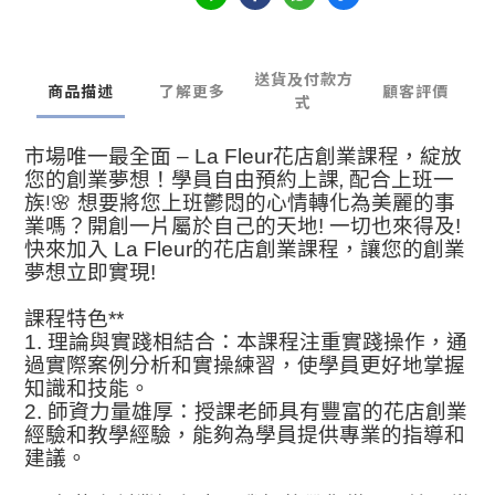
送貨及付款方
商品描述
了解更多
顧客評價
式
市場唯一最全面
–
La Fleur
花店創業課程，綻放
,
您的創業夢想！學員自由預約上課
配合上班一
!
族
🌸
想要將您上班鬱悶的心情轉化為美麗的事
業嗎？開創一片屬於自己的天地
!
一切也來得及
!
快來加入
La Fleur
的花店創業課程，讓您的創業
夢想立即實現
!
課程特色
**
1.
理論與實踐相結合：本課程注重實踐操作，通
過實際案例分析和實操練習，使學員更好地掌握
知識和技能。
2.
師資力量雄厚：授課老師具有豐富的花店創業
經驗和教學經驗，能夠為學員提供專業的指導和
建議。