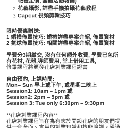
花禮定價
,
團體活動報價
)
花藝攝影
,
詳盡手機拍攝花藝教程
Capcut
視頻剪輯技巧
限時優惠贈送
:
1
婚禮佈置技巧
:
婚禮詳盡專案介紹
,
佈置資材
2
氣球佈置技巧
:
相關詳盡專案介紹
,
佈置資材
學費分
3
期繳交
,
沒有任何額外收費
,
學費已包所
有花材
,
花器
,
導師費用
,
堂上借用工具
,
修畢課程將頒發花店創業課程證書
自由預約
,
上課時間
:
Mon– Sun
早上或下午
,
或星期二晚上
Session1: 10am – 1pm
或
Session2: 2pm – 5pm
或
Session 3: Tue only 6:30pm – 9:30pm
**
花店創業課程內容
**
花店創業課程旨在為有志於開設花店的朋友們提
供一套全面、實用的創業知識和技能培訓。通過