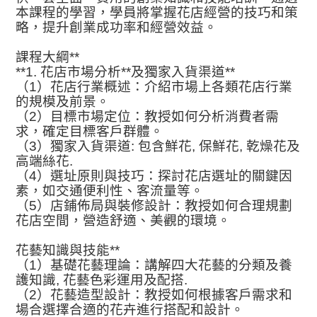
本課程的學習，學員將掌握花店經營的技巧和策
略，提升創業成功率和經營效益。
課程大綱
**
**1.
花店市場分析
**
及獨家入貨渠道
**
（
1
）花店行業概述：介紹市場上各類花店行業
的規模及前景。
（
2
）目標市場定位：教授如何分析消費者需
求，確定目標客戶群體。
（
3
）獨家入貨渠道
:
包含鮮花
,
保鮮花
,
乾燥花及
高端絲花
.
（
4
）選址原則與技巧：探討花店選址的關鍵因
素，如交通便利性、客流量等。
（
5
）店鋪佈局與裝修設計：教授如何合理規劃
花店空間，營造舒適、美觀的環境。
花藝知識與技能
**
（
1
）基礎花藝理論：講解四大花藝的分類及養
護知識
,
花藝色彩運用及配搭
.
（
2
）花藝造型設計：教授如何根據客戶需求和
場合選擇合適的花卉進行搭配和設計。