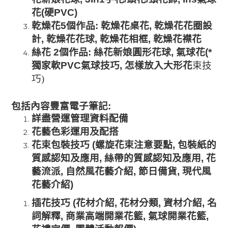
花
(
硬
PVC)
乾燥花
5
個作品
:
乾燥花桌花
,
乾燥花花圈設
計
,
乾燥花花球
,
乾燥花相框
,
乾燥花襟花
絲花
2
個作品
:
絲花新娘圓形花球
,
氣球花
(*
獨家軟
PVC
氣球技巧
,
怎樣放入大形花
束
技
巧
)
包括內容豐富電子筆記
:
詳盡營運管理資料配備
花藝色彩運用及配搭
花束包裝技巧
(
螺旋花束注意要點
,
包裝紙的
質感認知及應用
,
絲帶的質感認知及應用
,
花
藝流派
,
自然風花藝介紹
,
節日備貨
,
現代風
花藝介紹
)
插花技巧
(
花材介紹
,
花材分類
,
資材介紹
,
名
詞解釋
,
商業高端開業花籃
,
氣球開業花籃
,