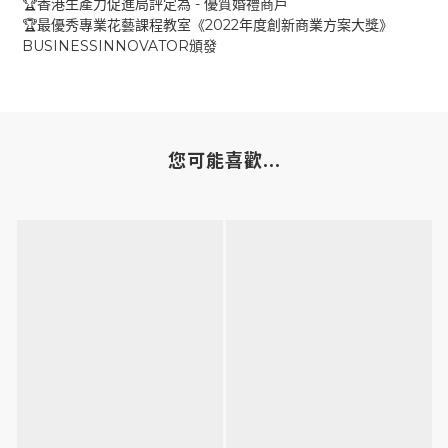
-
🏆
香港生產力促進局評定為
優質婚禮商戶
2022
🏆
最優秀專業花藝課程教室《
年度創新商業方案大獎》
BUSINESSINNOVATOR
頒發
您可能喜歡...