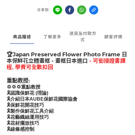
分享到
送貨及付款方
商品描述
了解更多
顧客評價
式
🏆Japan Preserved Flower Photo Frame 日
本保鮮花立體畫框 - 畫框日本進口
- 可銜接證書課
程, 學費可全數扣回
重點教授:
💢💢💢重點教授
🎗認識保鮮花 (理論)
🎗介紹日本AUBE保鮮花國際協會
🎗保鮮花開花技巧
🎗製作保鮮花工具介紹
🎗花藝鐡絲運用技巧
🎗花材擺放技巧
🎗線條感控制