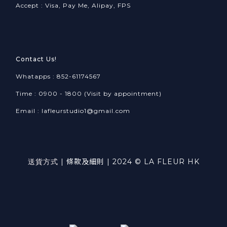
Accept : Visa, Pay Me, Alipay, FPS
Contact Us!
Whatapps : 852-61174567
Time : 0900 - 1800 (Visit by appointment)
Email : lafleurstudio1@gmail.com
送貨方式
|
條款及細則
| 2024 © LA FLEUR HK