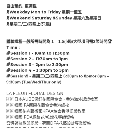
,
自由預約
更彈性
Weekday Mon to Friday
🎗
星期一至五
Weekend Saturday &Sunday
🎗
星期六及星期日
/
/
(
)
🎗
星期二
三
四
晚上
只限
1 – 1.
5
/
2
🏆
體驗課程
一般
所需時間為
小時
大型項目需
節時間
Time :
Session 1 - 10am to
11:30
pm
🌈
Session 2 –
11:30
am
to
1
pm
🌈
Session 3 –
2p
m
to
3:30
pm
🌈
Session 4 –
3:30pm
to
5
pm
🌈
🌈Session5 -
/
/
6:30pm to 8pmor 8pm –
星期二
三
四晚上
9:30pm (Tue/Wed/Thur only)
LA FLEUR FLORAL DESIGN
AUBE
-
🇯🇵
日本
保鮮花國際協會
香港海外認證教室
IFA
🇰🇷
韓國
國際花藝協會香港總校
KFAA
🇰🇷
韓國花卉藝術家
協會香港認證教室
IFDA
/
🇰🇷
韓國
保鮮花
乾燥花導師資格
~
DFA
🏆
導師擁歐盟認證
荷蘭
花藝設計專業資格