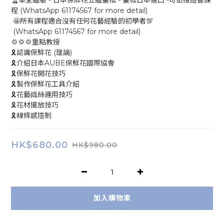
🏆單堂體驗 - 日本保鮮花立體畫框 - 畫框日本進口 -可銜接證書課
程 (WhatsApp 61174567 for more detail)
 🤩所有課程適合沒有任何花藝經驗的初學者💯
 (WhatsApp 61174567 for more detail)
💢💢💢重點教授
🎗認識保鮮花 (理論)
🎗介紹日本AUBE保鮮花國際協會
🎗保鮮花開花技巧
🎗製作保鮮花工具介紹
🎗花藝鐡絲運用技巧
🎗花材擺放技巧
🎗線條感控制
HK$680.00
HK$980.00
加入購物車