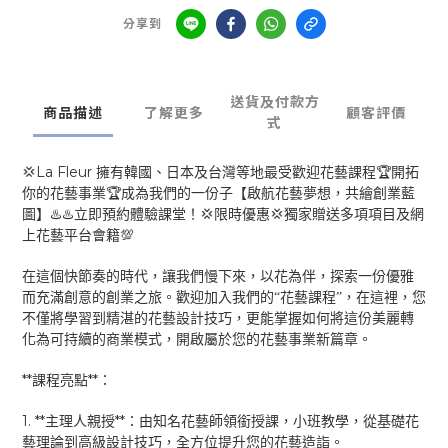
分享到
送貨及付款方
商品描述
了解更多
顧客評價
式
La Fleur
💢
🏆
擁有韓國、日本及台灣等地最受歡迎花藝課程
開拓
🏆
你的花藝事業
成為我們的一份子
【啟航花藝夢想，共繪創業藍
♨️♨️
💢
💢
圖】
立即預約體驗課堂！
限時優惠
獨家贈送多項項目及網
💯
上花藝平台會籍
在這個快節奏的時代，讓我們慢下來，以花為伴，探索一份優雅
而充滿創意的創業之旅。歡迎加入我們的“花藝課程”，在這裡，您
不僅將學習到精湛的花藝設計技巧，更能掌握如何將這份美麗轉
化為可持續的商業模式，開啟屬於您的花
藝
事業新篇章。
**
**
課程亮點
：
1. **
**
主理人親授
：由知名花藝師領銜授課，小班教學，從基礎花
藝理論到高級設計技巧，全方位提升您的花藝造詣。