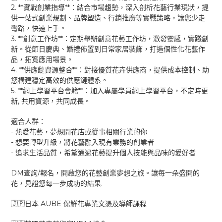
2. **
**
實戰創業指導
：結合市場趨勢，深入剖析花藝行業現狀，提
供一站式創業規劃、品牌塑造、行銷推廣等實戰策略，讓您少走
彎路，快速上手。
3. **
**
創意工作坊
：定期舉辦創意花藝工作坊，激發靈感，實踐創
新。從節日慶典、婚禮佈置到日常家居裝飾，打造個性化花藝作
品，拓寬應用場景。
4. **
**
供應鏈資源整合
：對接優質花卉供應商，提供成本控制、助
您構建穩定高效的供應鏈體系。
5. **
**
網上學習平台會籍
：加入專屬學員網上學習平台，不定時更
,
新
共用資源，共同成長。
適合人群：
-
熱愛花藝，夢想開花店或從事相關行業的你
-
想要轉型升級，將花藝融入現有業務的創業者
-
追求生活品質，希望通過花藝提升個人技能與品味的愛好者
DM
/
查詢
報名，開啟您的花藝創業夢想之旅。讓每一朵盛開的
.
花，見證您每一步成功的結
果
AUBE
🇯🇵
日本
保鮮花專業文憑及導師課程