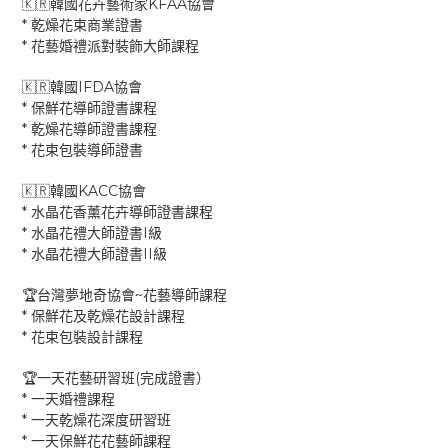
KFAA
🇰🇷
韓國花卉藝術家
協會
*
乾燥花束商業證書
*
花藝婚禮派對裝飾大師課程
IFDA
🇰🇷
韓國
協會
*
保鮮花導師證書課程
*
乾燥花導師證書課程
*
花束包裝導師證書
KACC
🇰🇷
韓國
協會
*
水晶花香薰花卉導師證書課程
*
I
水晶花禮大師證書
級
*
II
水晶花禮大師證書
級
~
🏆
台灣夢地奇協會
花藝導師課程
*
保鮮花及乾燥花設計課程
*
花束包裝設計課程
(
🏆
一天花藝研習班
完成證書）
*
一天婚禮課程
*
一天乾燥花深度研習班
*
一天保鮮花花藝師課程