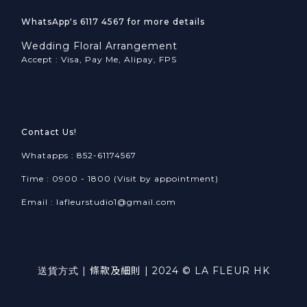
WhatsApp's 6117 4567 for more details
Wedding Floral Arrangement
Accept : Visa, Pay Me, Alipay, FPS
Contact Us!
Whatapps : 852-61174567
Time : 0900 - 1800 (Visit by appointment)
Email : lafleurstudio1@gmail.com
送貨方式
|
條款及細則
| 2024 © LA FLEUR HK