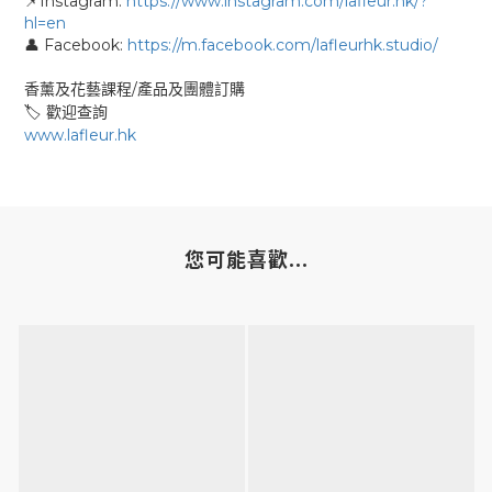
Instagram:
https://www.instagram.com/lafleur.hk/?
📌
hl=en
Facebook:
https://m.facebook.com/lafleurhk.studio/
👤
/
香薰及花藝課程
產品及團體訂購
🏷
歡迎查詢
www.lafleur.hk
您可能喜歡...