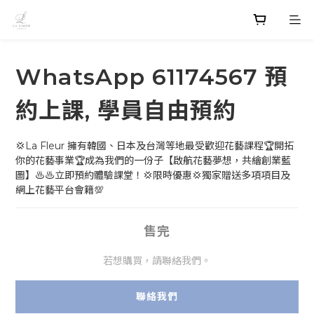
WhatsApp 61174567 預
約上課, 學員自由預約
💢La Fleur 擁有韓國、日本及台灣等地最受歡迎花藝課程🏆開拓
你的花藝事業🏆成為我們的一份子【啟航花藝夢想，共繪創業藍
圖】♨️♨️立即預約體驗課堂！💢限時優惠💢獨家贈送多項項目及
網上花藝平台會籍💯
售完
若想購買，請聯絡我們。
聯絡我們