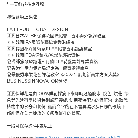
*
一天鮮花花束課程
🏆
彈性預約上課
LA FLEUR FLORAL DESIGN
AUBE
-
🇯🇵
日本
保鮮花國際協會
香港海外認證教室
IFA
🇰🇷
韓國
國際花藝協會香港總校
KFAA
🇰🇷
韓國花卉藝術家
協會香港認證教室
IFDA
/
🇰🇷
韓國
保鮮花
乾燥花導師資格
~
DFA
🏆
導師擁歐盟認證
荷蘭
花藝設計專業資格
-
🏆
香港生產力促進局評定為
優質婚禮商戶
2022
🏆
最優秀專業花藝課程教室《
年度創新商業方案大獎》
BUSINESSINNOVATOR
頒發
100%
,
,
,
🇯🇵
保鮮花是由
鮮花採摘下來即時通過脫水
脫色
烘乾
染
.
,
色等先進科學技術特別處理製成
使用獨特配方的保鮮液
來取代
,
,
植物中的水分和養份
從而令它的在不需要澆水及日照的環境下
.
都能保存美麗綻放的美態及鮮花的質感
3
一般可保存約
年或以上